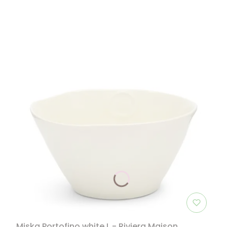
Miska Portofino white L - Riviera Maison