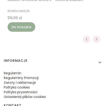
PRODUCENT
RIVIERA MAISON
Cena
59,00 zł
Do koszyka
Linki w stopce
INFORMACJE
Regulamin
Regulaminy Promocji
Zwroty i reklamacje
Polityka cookies
Polityka prywatności
Ustawienia plików cookies
KONTAKT