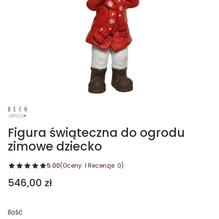
Figura świąteczna do ogrodu
zimowe dziecko
5.00
(Oceny: 1 Recenzje: 0)
Cena
546,00 zł
Ilość