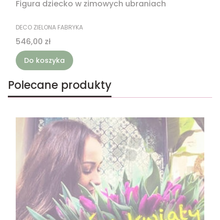
Figura dziecko w zimowych ubraniach
PRODUCENT
DECO ZIELONA FABRYKA
Cena
546,00 zł
Do koszyka
Polecane produkty