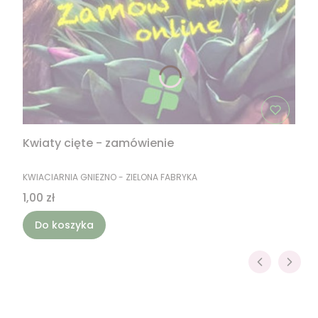
Kwiaty cięte - zamówienie
PRODUCENT
KWIACIARNIA GNIEZNO - ZIELONA FABRYKA
Cena
1,00 zł
Do koszyka