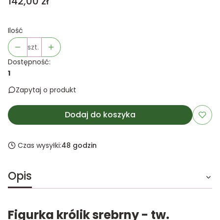
Cena
142,00 zł
Ilość
szt.
Dostępność:
1
Zapytaj o produkt
Dodaj do koszyka
Czas wysyłki:
48 godzin
Opis
Figurka królik srebrny - tw.