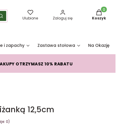
Produkty w koszy
yść
Szukaj
Ulubione
Zaloguj się
Koszyk
e i zapachy
Zastawa stołowa
Na Okazję
Pro
ZAKUPY OTRZYMASZ 10% RABATU
iliżanką 12,5cm
je: 0)