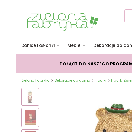
Donice i osłonki
Meble
Dekoracje do do
DOŁĄCZ DO NASZEGO PROGRA
Zielona Fabryka
Dekoracje do domu
Figurki
Figurki Zwie