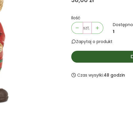
38,00 zł
Ilość
Dostępno
szt.
1
Zapytaj o produkt
Czas wysyłki:
48 godzin