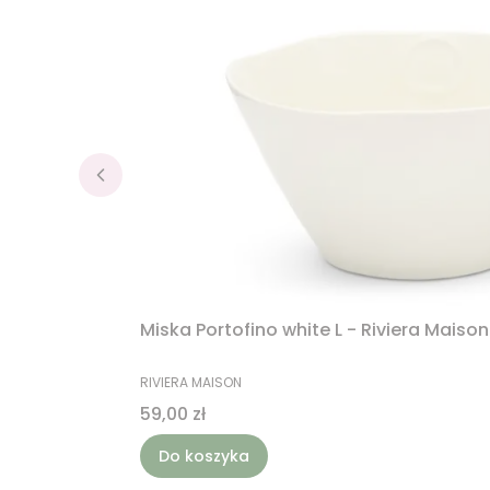
Miska Portofino white L - Riviera Maison
PRODUCENT
RIVIERA MAISON
Cena
59,00 zł
Do koszyka