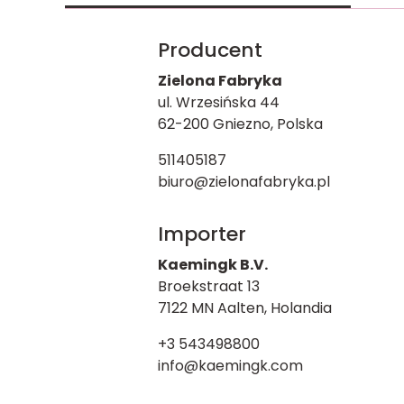
Producent
Zielona Fabryka
ul. Wrzesińska 44
62-200 Gniezno, Polska
511405187
biuro@zielonafabryka.pl
Importer
Kaemingk B.V.
Broekstraat 13
7122 MN Aalten, Holandia
+3 543498800
info@kaemingk.com