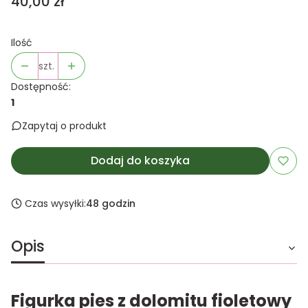
Cena
40,00 zł
Ilość
szt.
Dostępność:
1
Zapytaj o produkt
Dodaj do koszyka
Czas wysyłki:
48 godzin
Opis
Figurka pies z dolomitu fioletowy