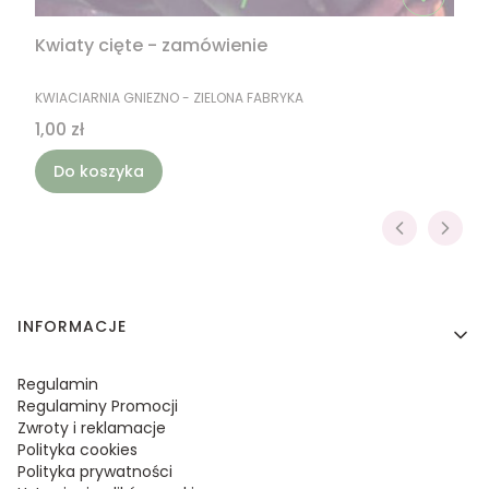
Kwiaty cięte - zamówienie
PRODUCENT
KWIACIARNIA GNIEZNO - ZIELONA FABRYKA
Cena
1,00 zł
Do koszyka
Linki w stopce
INFORMACJE
Regulamin
Regulaminy Promocji
Zwroty i reklamacje
Polityka cookies
Polityka prywatności