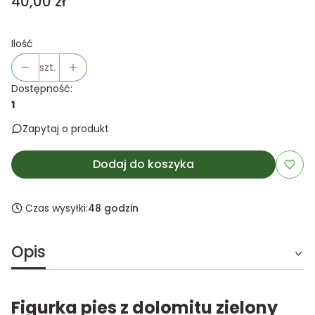
Cena
40,00 zł
Ilość
szt.
Dostępność:
1
Zapytaj o produkt
Dodaj do koszyka
Czas wysyłki:
48 godzin
Opis
Figurka pies z dolomitu zielony