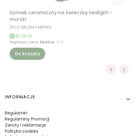
Domek ceramiczny na świeczkę tealight -
morski
PRODUCENT
DECO ZIELONA FABRYKA
Cena promocyjna
41,30 zł
Najniższa cena:
59,00 zł
-30%
Do koszyka
Linki w stopce
INFORMACJE
Regulamin
Regulaminy Promocji
Zwroty i reklamacje
Polityka cookies