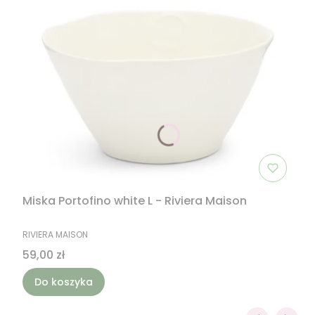
Miska Portofino white L - Riviera Maison
PRODUCENT
RIVIERA MAISON
Cena
59,00 zł
Do koszyka