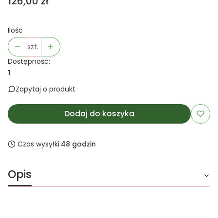
Cena
126,00 zł
Ilość
szt.
Dostępność:
1
Zapytaj o produkt
Dodaj do koszyka
Czas wysyłki:
48 godzin
Opis