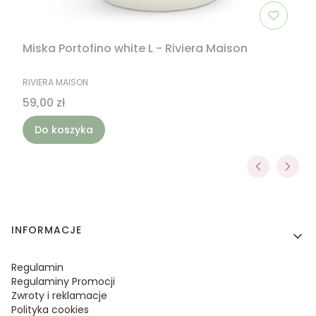
Miska Portofino white L - Riviera Maison
PRODUCENT
RIVIERA MAISON
Cena
59,00 zł
Do koszyka
Linki w stopce
INFORMACJE
Regulamin
Regulaminy Promocji
Zwroty i reklamacje
Polityka cookies