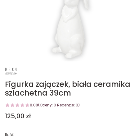
Figurka zajączek, biała ceramika
szlachetna 39cm
0.00
(Oceny: 0 Recenzje: 0)
Cena
125,00 zł
Ilość