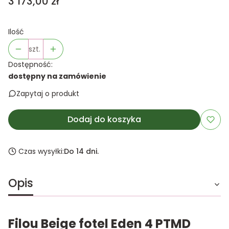
Cena
3 173,00 zł
Ilość
szt.
Dostępność:
dostępny na zamówienie
Zapytaj o produkt
Dodaj do koszyka
Czas wysyłki:
Do 14 dni.
Opis
Filou Beige fotel Eden 4 PTMD