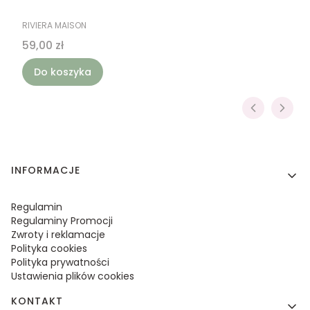
PRODUCENT
RIVIERA MAISON
Cena
59,00 zł
Do koszyka
Linki w stopce
INFORMACJE
Regulamin
Regulaminy Promocji
Zwroty i reklamacje
Polityka cookies
Polityka prywatności
Ustawienia plików cookies
KONTAKT