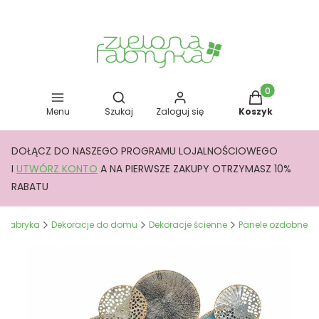
Otwórz wyszukiwarkę
Produkty w kos
Menu
Szukaj
Zaloguj się
Koszyk
DOŁĄCZ DO NASZEGO PROGRAMU LOJALNOŚCIOWEGO
I
UTWÓRZ KONTO
A NA PIERWSZE ZAKUPY OTRZYMASZ 10%
RABATU
a Fabryka
Dekoracje do domu
Dekoracje ścienne
Panele ozdobne