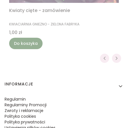
Kwiaty cięte - zamówienie
PRODUCENT
KWIACIARNIA GNIEZNO - ZIELONA FABRYKA
Cena
1,00 zł
Do koszyka
Linki w stopce
INFORMACJE
Regulamin
Regulaminy Promocji
Zwroty i reklamacje
Polityka cookies
Polityka prywatności
Ustawienia plików cookies