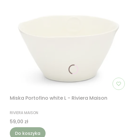
Miska Portofino white L - Riviera Maison
PRODUCENT
RIVIERA MAISON
Cena
59,00 zł
Do koszyka