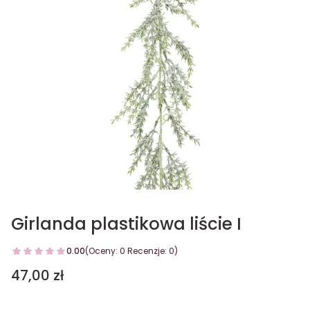
Girlanda plastikowa liście I
0.00
(Oceny: 0 Recenzje: 0)
Cena
47,00 zł