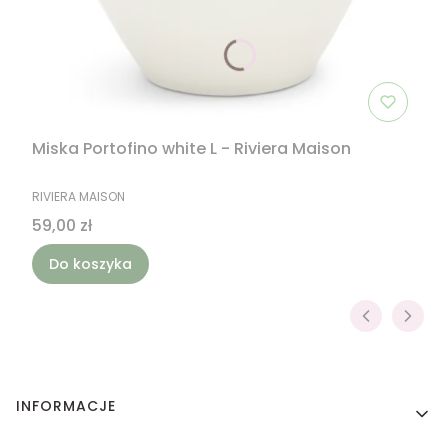
Miska Portofino white L - Riviera Maison
PRODUCENT
RIVIERA MAISON
Cena
59,00 zł
Do koszyka
Linki w stopce
INFORMACJE