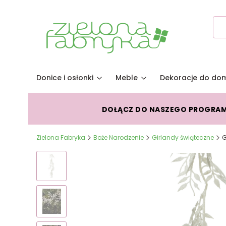
Donice i osłonki
Meble
Dekoracje do do
DOŁĄCZ DO NASZEGO PROGRA
Zielona Fabryka
Boże Narodzenie
Girlandy świąteczne
G