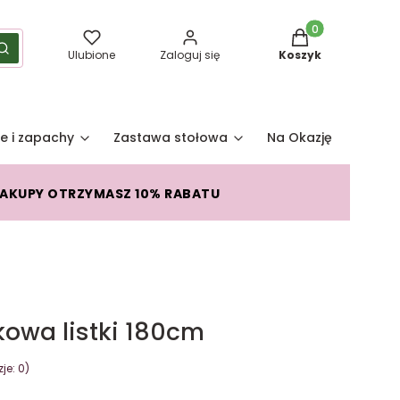
Produkty w koszy
yść
Szukaj
Ulubione
Zaloguj się
Koszyk
e i zapachy
Zastawa stołowa
Na Okazję
Pro
ZAKUPY OTRZYMASZ 10% RABATU
kowa listki 180cm
je: 0)