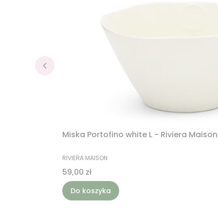
Miska Portofino white L - Riviera Maison
PRODUCENT
RIVIERA MAISON
Cena
59,00 zł
Do koszyka