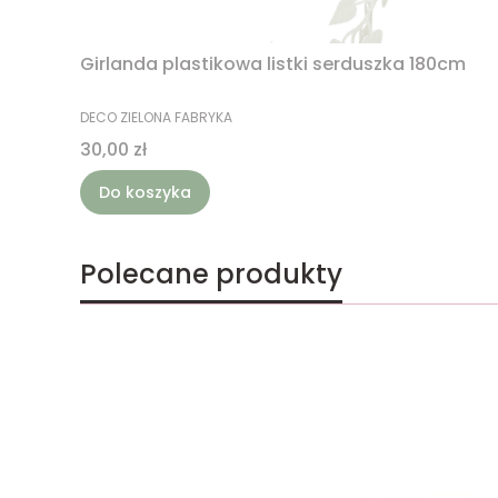
Girlanda plastikowa listki serduszka 180cm
PRODUCENT
DECO ZIELONA FABRYKA
Cena
30,00 zł
Do koszyka
Polecane produkty