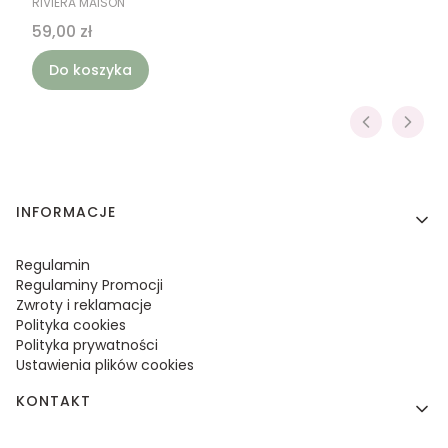
RIVIERA MAISON
Cena
59,00 zł
Do koszyka
Linki w stopce
INFORMACJE
Regulamin
Regulaminy Promocji
Zwroty i reklamacje
Polityka cookies
Polityka prywatności
Ustawienia plików cookies
KONTAKT