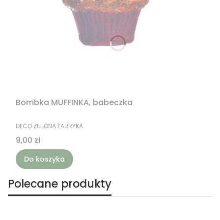
Bombka MUFFINKA, babeczka
PRODUCENT
DECO ZIELONA FABRYKA
Cena
9,00 zł
Do koszyka
Polecane produkty