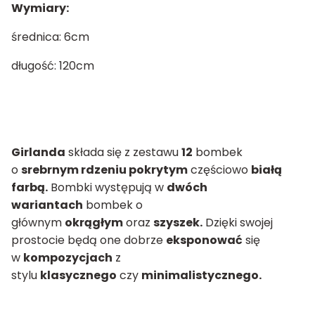
Wymiary:
średnica: 6cm
długość: 120cm
Girlanda
składa się z zestawu
12
bombek
o
srebrnym rdzeniu pokrytym
częściowo
białą
farbą.
Bombki występują w
dwóch
wariantach
bombek o
głównym
okrągłym
oraz
szyszek.
Dzięki swojej
prostocie będą one dobrze
eksponować
się
w
kompozycjach
z
stylu
klasycznego
czy
minimalistycznego.