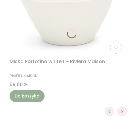
Miska Portofino white L - Riviera Maison
PRODUCENT
RIVIERA MAISON
Cena
59,00 zł
Do koszyka