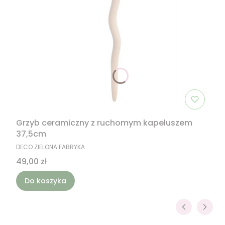
Grzyb ceramiczny z ruchomym kapeluszem
37,5cm
PRODUCENT
DECO ZIELONA FABRYKA
Cena
49,00 zł
Do koszyka