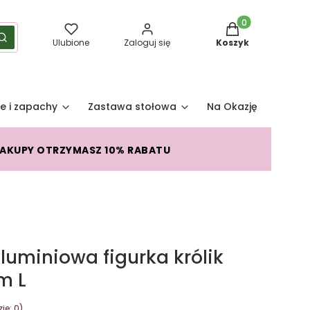
Produkty w koszy
yść
Szukaj
Ulubione
Zaloguj się
Koszyk
e i zapachy
Zastawa stołowa
Na Okazję
Pro
ZAKUPY OTRZYMASZ 10% RABATU
luminiowa figurka królik
m L
je: 0)