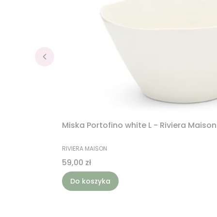
Miska Portofino white L - Riviera Maison
PRODUCENT
RIVIERA MAISON
Cena
59,00 zł
Do koszyka