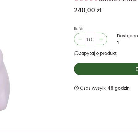
Cena
240,00 zł
Ilość
Dostępno
szt.
1
Zapytaj o produkt
Czas wysyłki:
48 godzin