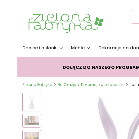
Donice i osłonki
Meble
Dekoracje do do
DOŁĄCZ DO NASZEGO PROGRA
Zielona Fabryka
Na Okazję
Dekoracje wielkanocne
Jasn