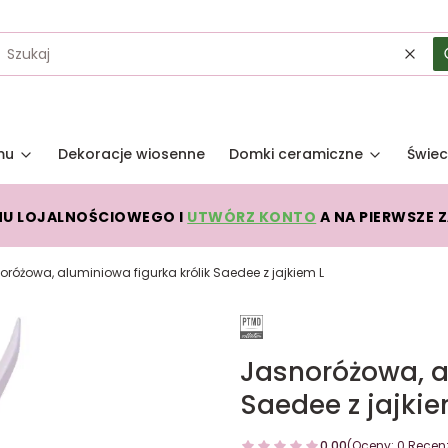
Wycz
mu
Dekoracje wiosenne
Domki ceramiczne
Świec
MU LOJALNOŚCIOWEGO I
UTWÓRZ KONTO
A NA PIERWSZE 
oróżowa, aluminiowa figurka królik Saedee z jajkiem L
Jasnoróżowa, a
Saedee z jajkie
0.00
(Oceny: 0 Recenz