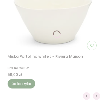
Miska Portofino white L - Riviera Maison
PRODUCENT
RIVIERA MAISON
Cena
59,00 zł
Do koszyka