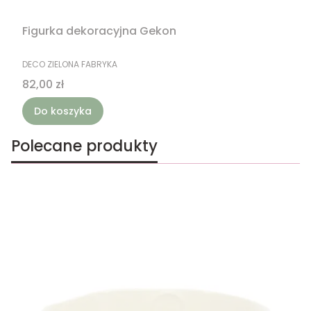
Figurka dekoracyjna Gekon
PRODUCENT
DECO ZIELONA FABRYKA
Cena
82,00 zł
Do koszyka
Polecane produkty