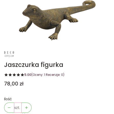
Jaszczurka figurka
5.00
(Oceny: 1 Recenzje: 0)
Cena
78,00 zł
Ilość
szt.