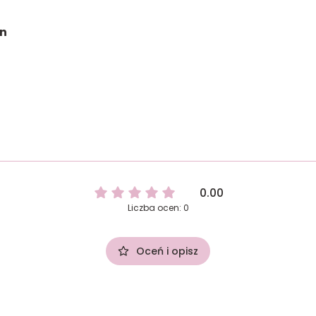
on
0.00
Liczba ocen: 0
Oceń i opisz