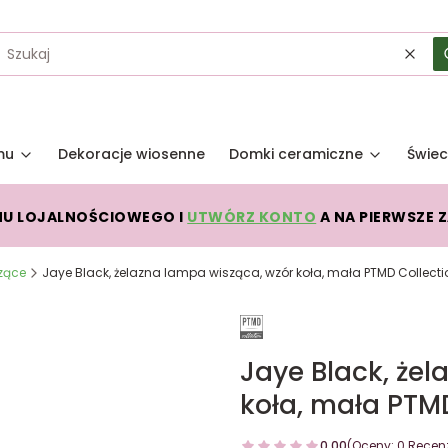
Wycz
mu
Dekoracje wiosenne
Domki ceramiczne
Świec
MU LOJALNOŚCIOWEGO I
UTWÓRZ KONTO
A NA PIERWSZE 
zące
Jaye Black, żelazna lampa wisząca, wzór koła, mała PTMD Collecti
Jaye Black, że
koła, mała PTM
0.00
(Oceny: 0 Recenz