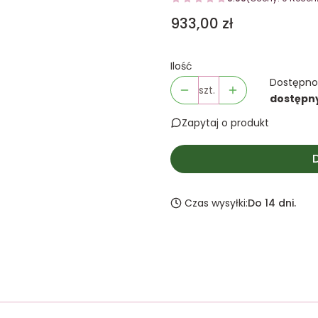
Cena
933,00 zł
Ilość
Dostępno
szt.
dostępn
Zapytaj o produkt
Czas wysyłki:
Do 14 dni.