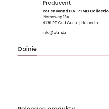
Producent
Pot en Mand B.V. PTMD Collecti
Pietseweg 13A
4751 RT Oud Gastel, Holandia
info@ptmd.nl
Opinie
Polecane produkty