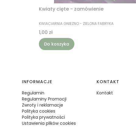
Kwiaty cięte - zamówienie
PRODUCENT
KWIACIARNIA GNIEZNO - ZIELONA FABRYKA
Cena
1,00 zł
Do koszyka
Linki w stopce
INFORMACJE
KONTAKT
Regulamin
Kontakt
Regulaminy Promocji
Zwroty i reklamacje
Polityka cookies
Polityka prywatności
Ustawienia plików cookies