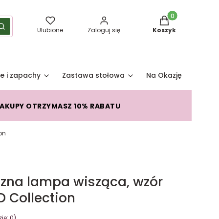
Produkty w koszy
yść
Szukaj
Ulubione
Zaloguj się
Koszyk
e i zapachy
Zastawa stołowa
Na Okazję
Pro
ZAKUPY OTRZYMASZ 10% RABATU
on
lazna lampa wisząca, wzór
D Collection
je: 0)