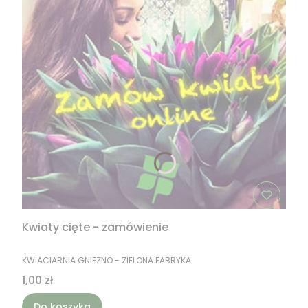
Kwiaty cięte - zamówienie
PRODUCENT
KWIACIARNIA GNIEZNO - ZIELONA FABRYKA
Cena
1,00 zł
Do koszyka