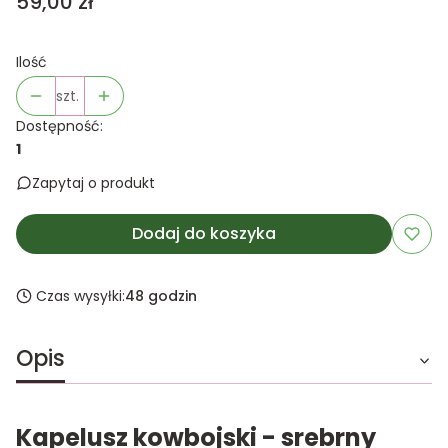
Cena
59,00 zł
Ilość
szt.
Dostępność:
1
Zapytaj o produkt
Dodaj do koszyka
Czas wysyłki:
48 godzin
Opis
Kapelusz kowbojski - srebrny