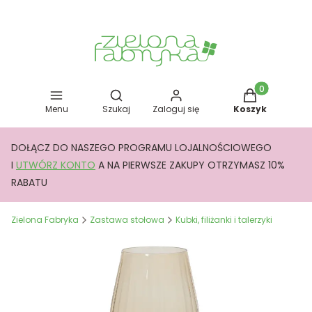
Otwórz wyszukiwarkę
Produkty w kos
Menu
Szukaj
Zaloguj się
Koszyk
DOŁĄCZ DO NASZEGO PROGRAMU LOJALNOŚCIOWEGO
I
UTWÓRZ KONTO
A NA PIERWSZE ZAKUPY OTRZYMASZ 10%
RABATU
Zielona Fabryka
Zastawa stołowa
Kubki, filiżanki i talerzyki