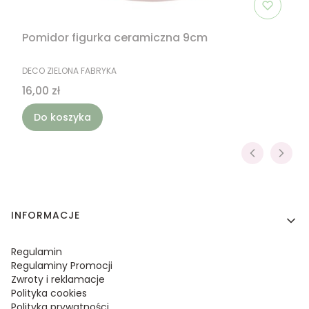
Pomidor figurka ceramiczna 9cm
PRODUCENT
DECO ZIELONA FABRYKA
Cena
16,00 zł
Do koszyka
Linki w stopce
INFORMACJE
Regulamin
Regulaminy Promocji
Zwroty i reklamacje
Polityka cookies
Polityka prywatności