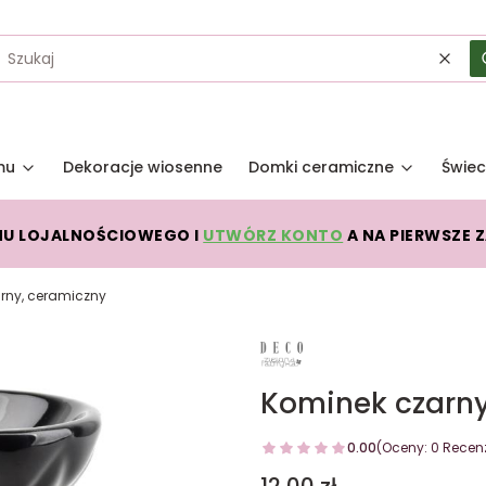
Wycz
mu
Dekoracje wiosenne
Domki ceramiczne
Świec
MU LOJALNOŚCIOWEGO I
UTWÓRZ KONTO
A NA PIERWSZE 
rny, ceramiczny
Kominek czarny
0.00
(Oceny: 0 Recenz
Cena