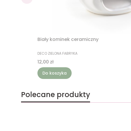
Biały kominek ceramiczny
PRODUCENT
DECO ZIELONA FABRYKA
Cena
12,00 zł
Do koszyka
Polecane produkty