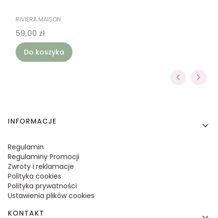
PRODUCENT
RIVIERA MAISON
Cena
59,00 zł
Do koszyka
Linki w stopce
INFORMACJE
Regulamin
Regulaminy Promocji
Zwroty i reklamacje
Polityka cookies
Polityka prywatności
Ustawienia plików cookies
KONTAKT