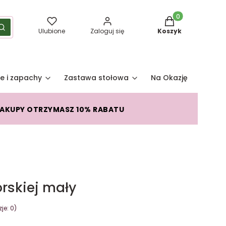
Produkty w koszy
yść
Szukaj
Ulubione
Zaloguj się
Koszyk
e i zapachy
Zastawa stołowa
Na Okazję
Pro
ZAKUPY OTRZYMASZ 10% RABATU
rskiej mały
je: 0)