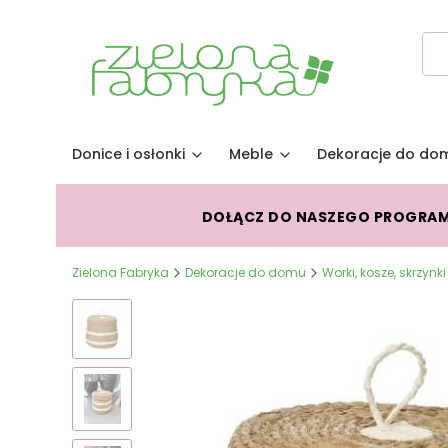
Donice i osłonki
Meble
Dekoracje do do
DOŁĄCZ DO NASZEGO PROGRA
Zielona Fabryka
Dekoracje do domu
Worki, kosze, skrzynki