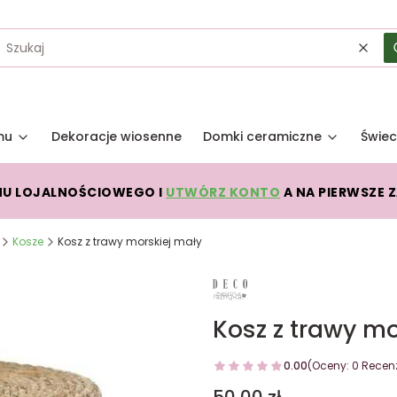
Wycz
mu
Dekoracje wiosenne
Domki ceramiczne
Świec
MU LOJALNOŚCIOWEGO I
UTWÓRZ KONTO
A NA PIERWSZE 
Kosze
Kosz z trawy morskiej mały
Kosz z trawy mo
0.00
(Oceny: 0 Recenz
Cena