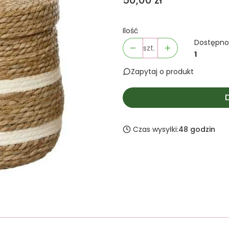
50,00 zł
Ilość
Dostępno
szt.
1
Zapytaj o produkt
Czas wysyłki:
48 godzin