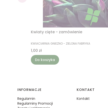
Kwiaty cięte - zamówienie
PRODUCENT
KWIACIARNIA GNIEZNO - ZIELONA FABRYKA
Cena
1,00 zł
Do koszyka
Linki w stopce
INFORMACJE
KONTAKT
Regulamin
Kontakt
Regulaminy Promocji