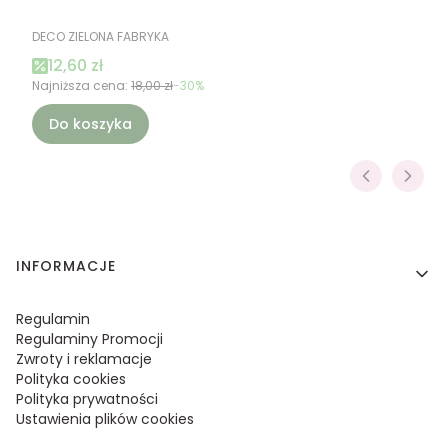
PRODUCENT
DECO ZIELONA FABRYKA
Cena promocyjna
12,60 zł
Najniższa cena:
18,00 zł
-30%
Do koszyka
Linki w stopce
INFORMACJE
Regulamin
Regulaminy Promocji
Zwroty i reklamacje
Polityka cookies
Polityka prywatności
Ustawienia plików cookies