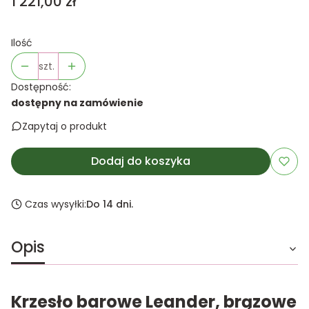
Cena
1 221,00 zł
Ilość
szt.
Dostępność:
dostępny na zamówienie
Zapytaj o produkt
Dodaj do koszyka
Czas wysyłki:
Do 14 dni.
Opis
Krzesło barowe Leander, brązowe