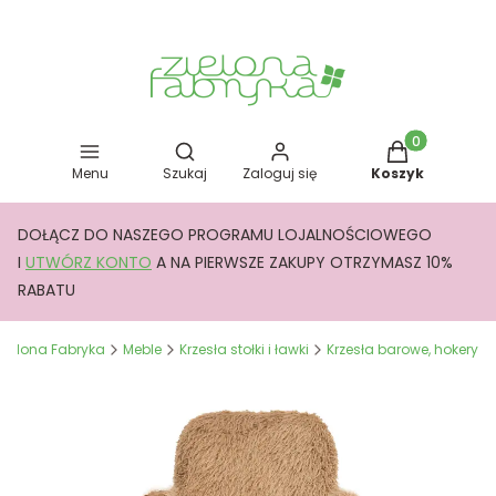
Otwórz wyszukiwarkę
Produkty w kos
Menu
Szukaj
Zaloguj się
Koszyk
DOŁĄCZ DO NASZEGO PROGRAMU LOJALNOŚCIOWEGO
I
UTWÓRZ KONTO
A NA PIERWSZE ZAKUPY OTRZYMASZ 10%
RABATU
Zielona Fabryka
Meble
Krzesła stołki i ławki
Krzesła barowe, hokery