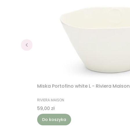
Miska Portofino white L - Riviera Maison
PRODUCENT
RIVIERA MAISON
Cena
59,00 zł
Do koszyka