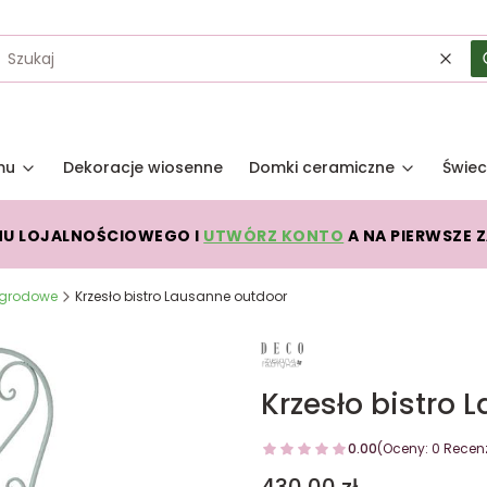
Wycz
mu
Dekoracje wiosenne
Domki ceramiczne
Świec
MU LOJALNOŚCIOWEGO I
UTWÓRZ KONTO
A NA PIERWSZE 
 ogrodowe
Krzesło bistro Lausanne outdoor
Krzesło bistro 
0.00
(Oceny: 0 Recenz
Cena