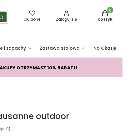
Produkty w koszy
yść
Szukaj
Ulubione
Zaloguj się
Koszyk
e i zapachy
Zastawa stołowa
Na Okazję
Pro
ZAKUPY OTRZYMASZ 10% RABATU
Lausanne outdoor
je: 0)