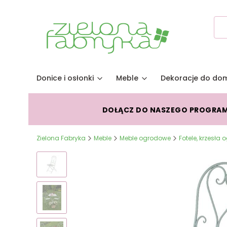
Donice i osłonki
Meble
Dekoracje do do
DOŁĄCZ DO NASZEGO PROGRA
Zielona Fabryka
Meble
Meble ogrodowe
Fotele, krzesła