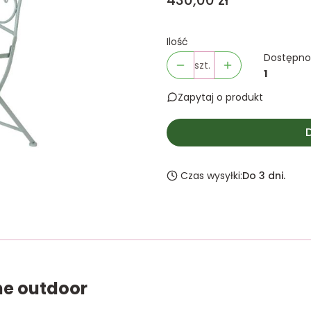
430,00 zł
Ilość
Dostępno
szt.
1
Zapytaj o produkt
Czas wysyłki:
Do 3 dni.
ne outdoor