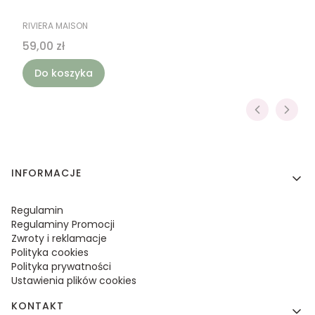
PRODUCENT
RIVIERA MAISON
Cena
59,00 zł
Do koszyka
Linki w stopce
INFORMACJE
Regulamin
Regulaminy Promocji
Zwroty i reklamacje
Polityka cookies
Polityka prywatności
Ustawienia plików cookies
KONTAKT