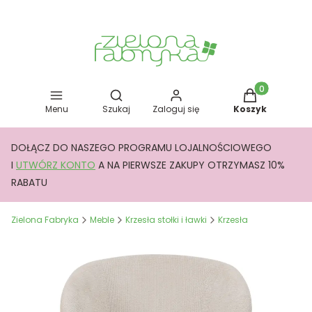
Otwórz wyszukiwarkę
Produkty w kos
Menu
Szukaj
Zaloguj się
Koszyk
DOŁĄCZ DO NASZEGO PROGRAMU LOJALNOŚCIOWEGO
I
UTWÓRZ KONTO
A NA PIERWSZE ZAKUPY OTRZYMASZ 10%
RABATU
Zielona Fabryka
Meble
Krzesła stołki i ławki
Krzesła