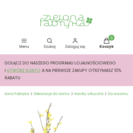
Otwórz wyszukiwarkę
Produkty w kos
Menu
Szukaj
Zaloguj się
Koszyk
DOŁĄCZ DO NASZEGO PROGRAMU LOJALNOŚCIOWEGO
I
UTWÓRZ KONTO
A NA PIERWSZE ZAKUPY OTRZYMASZ 10%
RABATU
Zielona Fabryka
Dekoracje do domu
Kwiaty sztuczne
Do wazonu