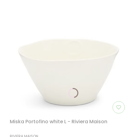
Miska Portofino white L - Riviera Maison
PRODUCENT
RIVIERA MAISON