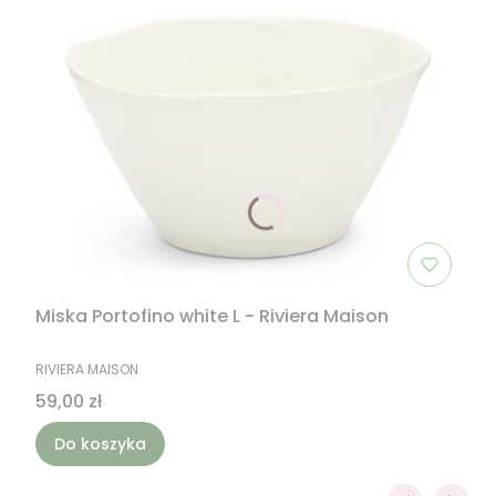
Miska Portofino white L - Riviera Maison
PRODUCENT
RIVIERA MAISON
Cena
59,00 zł
Do koszyka