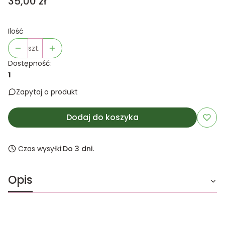
Cena
35,00 zł
Ilość
szt.
Dostępność:
1
Zapytaj o produkt
Dodaj do koszyka
Czas wysyłki:
Do 3 dni.
Opis