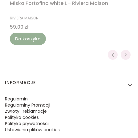
Miska Portofino white L - Riviera Maison
PRODUCENT
RIVIERA MAISON
Cena
59,00 zł
Do koszyka
Linki w stopce
INFORMACJE
Regulamin
Regulaminy Promocji
Zwroty i reklamacje
Polityka cookies
Polityka prywatności
Ustawienia plików cookies