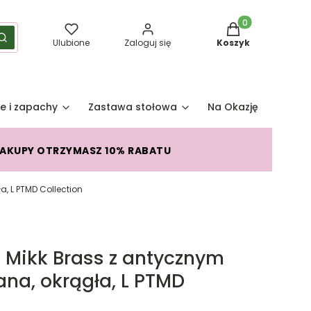
Produkty w koszy
yść
Szukaj
Ulubione
Zaloguj się
Koszyk
e i zapachy
Zastawa stołowa
Na Okazję
Pro
ZAKUPY OTRZYMASZ 10% RABATU
, L PTMD Collection
Mikk Brass z antycznym
ana, okrągła, L PTMD