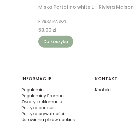
Miska Portofino white L - Riviera Maison
PRODUCENT
RIVIERA MAISON
Cena
59,00 zł
Do koszyka
Linki w stopce
INFORMACJE
KONTAKT
Regulamin
Kontakt
Regulaminy Promocji
Zwroty i reklamacje
Polityka cookies
Polityka prywatności
Ustawienia plików cookies