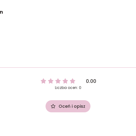
on
0.00
Liczba ocen: 0
Oceń i opisz