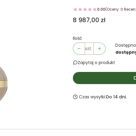
0.00
(Oceny: 0 Recenz
Cena
8 987,00 zł
Ilość
Dostępno
szt.
dostępn
Zapytaj o produkt
Czas wysyłki:
Do 14 dni.