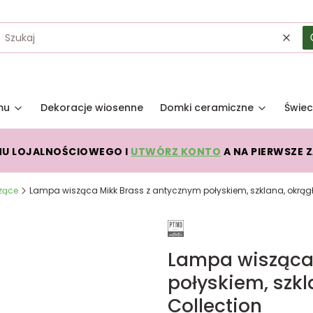
Wycz
mu
Dekoracje wiosenne
Domki ceramiczne
Świec
MU LOJALNOŚCIOWEGO I
UTWÓRZ KONTO
A NA PIERWSZE 
zące
Lampa wisząca Mikk Brass z antycznym połyskiem, szklana, okrągła
Lampa wisząca 
połyskiem, szkl
Collection