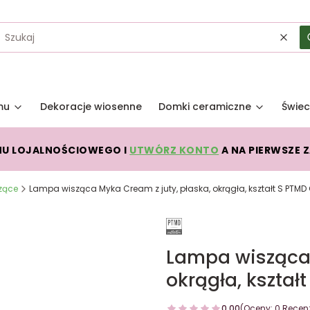
Wycz
mu
Dekoracje wiosenne
Domki ceramiczne
Świec
MU LOJALNOŚCIOWEGO I
UTWÓRZ KONTO
A NA PIERWSZE 
zące
Lampa wisząca Myka Cream z juty, płaska, okrągła, kształt S PTMD 
Lampa wisząca 
okrągła, kształ
0.00
(Oceny: 0 Recenz