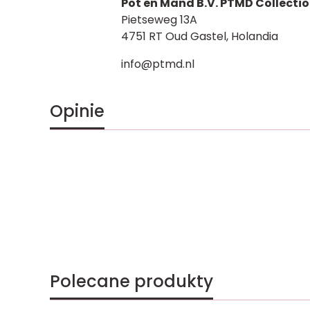
Pot en Mand B.V. PTMD Collecti
Pietseweg 13A
4751 RT Oud Gastel, Holandia
info@ptmd.nl
Opinie
Polecane produkty