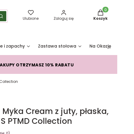
Produkty w koszy
yść
Szukaj
Ulubione
Zaloguj się
Koszyk
e i zapachy
Zastawa stołowa
Na Okazję
Pro
ZAKUPY OTRZYMASZ 10% RABATU
Collection
Myka Cream z juty, płaska,
t S PTMD Collection
je: 0)