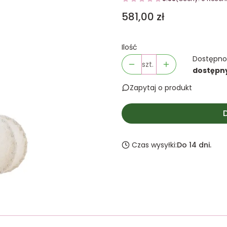
Cena
581,00 zł
Ilość
Dostępno
szt.
dostępn
Zapytaj o produkt
Czas wysyłki:
Do 14 dni.