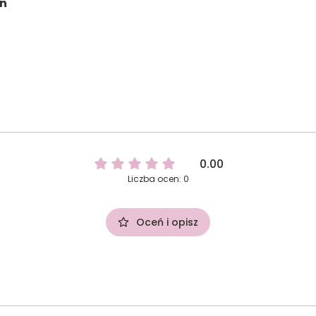
on
0.00
Liczba ocen: 0
Oceń i opisz