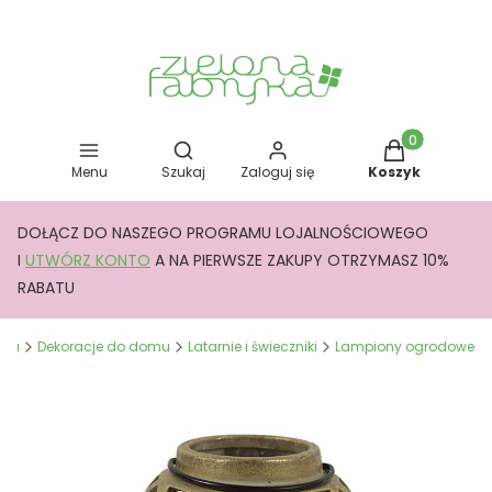
Otwórz wyszukiwarkę
Produkty w kos
Menu
Szukaj
Zaloguj się
Koszyk
DOŁĄCZ DO NASZEGO PROGRAMU LOJALNOŚCIOWEGO
I
UTWÓRZ KONTO
A NA PIERWSZE ZAKUPY OTRZYMASZ 10%
RABATU
yka
Dekoracje do domu
Latarnie i świeczniki
Lampiony ogrodowe