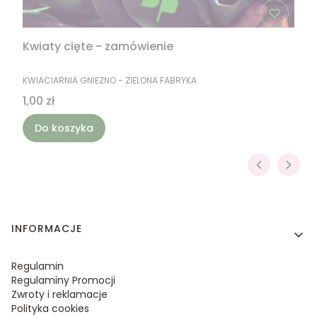
Kwiaty cięte - zamówienie
PRODUCENT
KWIACIARNIA GNIEZNO - ZIELONA FABRYKA
Cena
1,00 zł
Do koszyka
Linki w stopce
INFORMACJE
Regulamin
Regulaminy Promocji
Zwroty i reklamacje
Polityka cookies