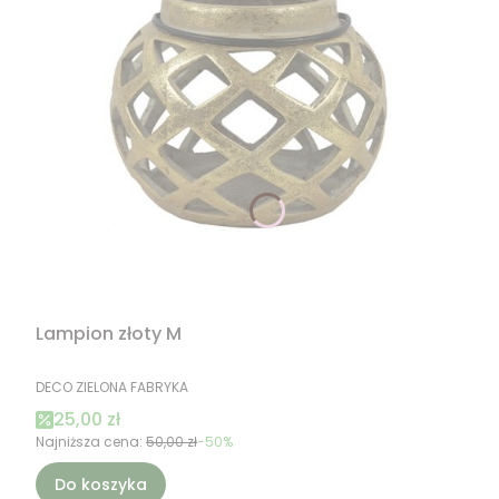
Lampion złoty M
PRODUCENT
DECO ZIELONA FABRYKA
Cena promocyjna
25,00 zł
Najniższa cena:
50,00 zł
-50%
Do koszyka