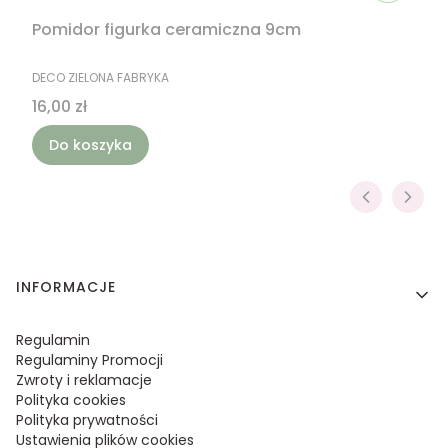
Pomidor figurka ceramiczna 9cm
PRODUCENT
DECO ZIELONA FABRYKA
Cena
16,00 zł
Do koszyka
Linki w stopce
INFORMACJE
Regulamin
Regulaminy Promocji
Zwroty i reklamacje
Polityka cookies
Polityka prywatności
Ustawienia plików cookies