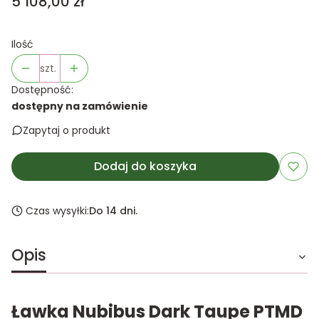
Cena
5 108,00 zł
Ilość
szt.
Dostępność:
dostępny na zamówienie
Zapytaj o produkt
Dodaj do koszyka
Czas wysyłki:
Do 14 dni.
Opis
Ławka Nubibus Dark Taupe PTMD