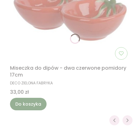
Miseczka do dipów - dwa czerwone pomidory
17cm
PRODUCENT
DECO ZIELONA FABRYKA
Cena
33,00 zł
Do koszyka