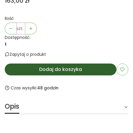
Cena
163,00 zł
Ilość
szt.
Dostępność:
1
Zapytaj o produkt
Dodaj do koszyka
Czas wysyłki:
48 godzin
Opis