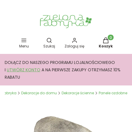
Otwórz wyszukiwarkę
Produkty w kos
Menu
Szukaj
Zaloguj się
Koszyk
DOŁĄCZ DO NASZEGO PROGRAMU LOJALNOŚCIOWEGO
I
UTWÓRZ KONTO
A NA PIERWSZE ZAKUPY OTRZYMASZ 10%
RABATU
a Fabryka
Dekoracje do domu
Dekoracje ścienne
Panele ozdobne