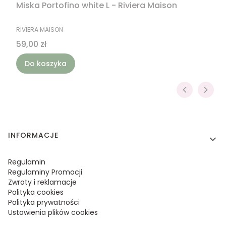
Miska Portofino white L - Riviera Maison
PRODUCENT
RIVIERA MAISON
Cena
59,00 zł
Do koszyka
Linki w stopce
INFORMACJE
Regulamin
Regulaminy Promocji
Zwroty i reklamacje
Polityka cookies
Polityka prywatności
Ustawienia plików cookies