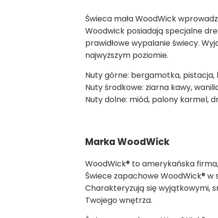
Świeca mała WoodWick wprowadzi 
Woodwick posiadają specjalne dre
prawidłowe wypalanie świecy. Wyj
najwyższym poziomie.
Nuty górne: bergamotka, pistacj
Nuty środkowe: ziarna kawy, wanili
Nuty dolne: miód, palony karmel, 
Marka WoodWick
WoodWick® to amerykańska firma, 
Świece zapachowe WoodWick® w szk
Charakteryzują się wyjątkowymi, s
Twojego wnętrza.