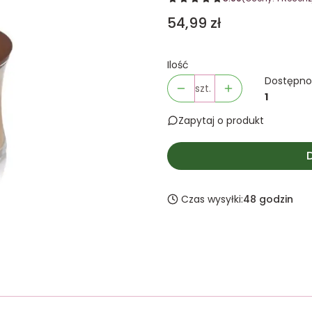
Cena
54,99 zł
Ilość
Dostępno
szt.
1
Zapytaj o produkt
Czas wysyłki:
48 godzin