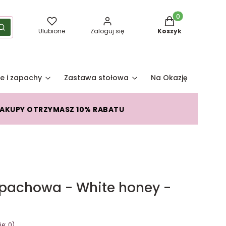
Produkty w koszy
yść
Szukaj
Ulubione
Zaloguj się
Koszyk
e i zapachy
Zastawa stołowa
Na Okazję
Pro
ZAKUPY OTRZYMASZ 10% RABATU
pachowa - White honey -
e: 0)