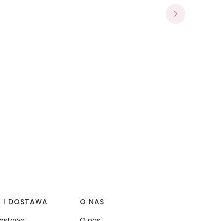
I I DOSTAWA
O NAS
 dostawa
O nas