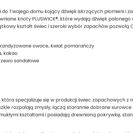
do Twojego domu kojący dźwięk iskrzących płomieni i z
wniane knoty PLUSWICK®, które wydają dźwięk palonego 
ątkowy kształt świec i szeroki wybór zapachów pozwolą 
a, kandyzowane owoce, kwiat pomarańczy
a, kakao
drzewo sandałowe
która specjalizuje się w produkcji świec zapachowych 
le rozpalają zmysły, łączą starannie dobrane surowce i
mukłymi kształtami i posiadają drewnianą pokrywkę, sta