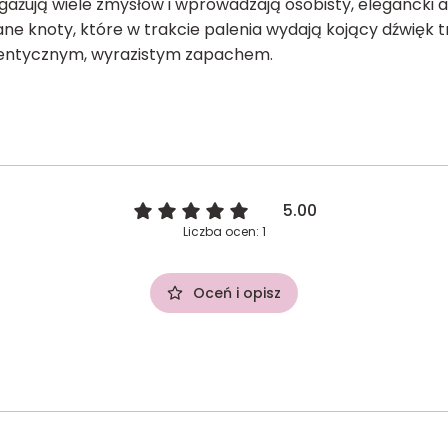
ują wiele zmysłów i wprowadzają osobisty, elegancki 
ane knoty, które w trakcie palenia wydają kojący dźwięk 
tentycznym, wyrazistym zapachem.
5.00
Liczba ocen: 1
Oceń i opisz