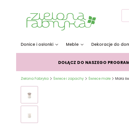
Donice i osłonki
Meble
Dekoracje do do
DOŁĄCZ DO NASZEGO PROGRA
Zielona Fabryka
Świece i zapachy
Świece małe
Mała ś