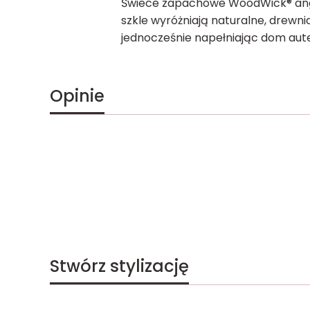
Świece zapachowe WoodWick® angaż
szkle wyróżniają naturalne, drewni
jednocześnie napełniając dom au
Opinie
Stwórz stylizację