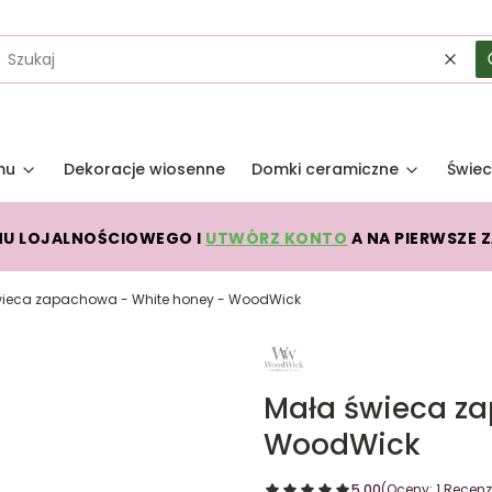
Wycz
mu
Dekoracje wiosenne
Domki ceramiczne
Świec
MU LOJALNOŚCIOWEGO I
UTWÓRZ KONTO
A NA PIERWSZE 
wieca zapachowa - White honey - WoodWick
Mała świeca za
WoodWick
5.00
(Oceny: 1 Recenzj