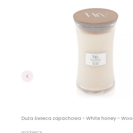
Duża świeca zapachowa - White honey - Wo
PRODUCENT
WOODWICK