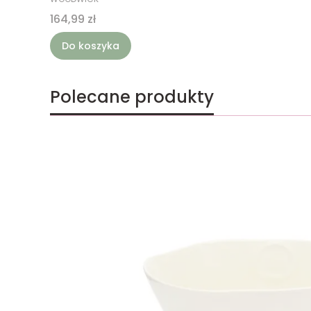
Cena
164,99 zł
Do koszyka
Polecane produkty