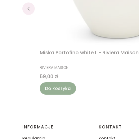
Miska Portofino white L - Riviera Maison
PRODUCENT
RIVIERA MAISON
Cena
59,00 zł
Do koszyka
Linki w stopce
INFORMACJE
KONTAKT
Regulamin
Kontakt