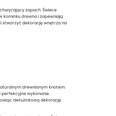
achwycający zapach. Świece
w kominku drewna i zapewniają
Ci stworzyć dekorację wnętrza na
z naturalnym drewnianym knotem.
 perfekcyjne wykonanie.
nowiąc nietuzinkową dekorację