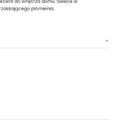
akcent do wnętrza domu. Świece w
trzaskającego płomienia,