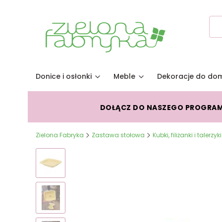
Donice i osłonki
Meble
Dekoracje do do
DOŁĄCZ DO NASZEGO PROGRA
Zielona Fabryka
Zastawa stołowa
Kubki, filiżanki i talerzyki