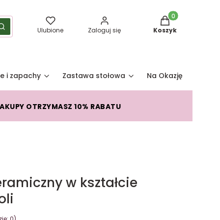
Produkty w koszy
yść
Szukaj
Ulubione
Zaloguj się
Koszyk
e i zapachy
Zastawa stołowa
Na Okazję
Pro
ZAKUPY OTRZYMASZ 10% RABATU
eramiczny w kształcie
li
je: 0)