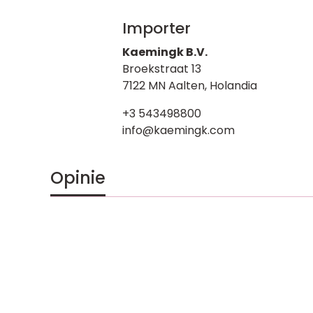
Importer
Kaemingk B.V.
Broekstraat 13
7122 MN Aalten, Holandia
+3 543498800
info@kaemingk.com
Opinie