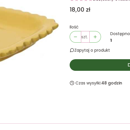
Cena
18,00 zł
Ilość
Dostępno
szt.
1
Zapytaj o produkt
Czas wysyłki:
48 godzin