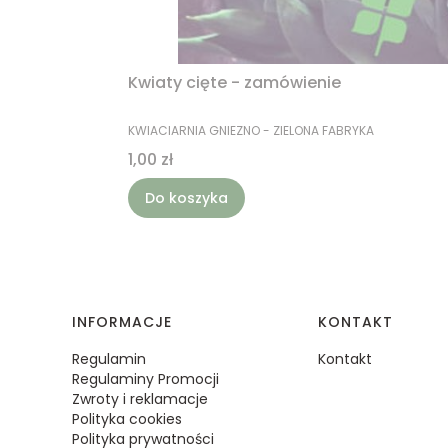
Kwiaty cięte - zamówienie
PRODUCENT
KWIACIARNIA GNIEZNO - ZIELONA FABRYKA
Cena
1,00 zł
Do koszyka
Linki w stopce
INFORMACJE
KONTAKT
Regulamin
Kontakt
Regulaminy Promocji
Zwroty i reklamacje
Polityka cookies
Polityka prywatności