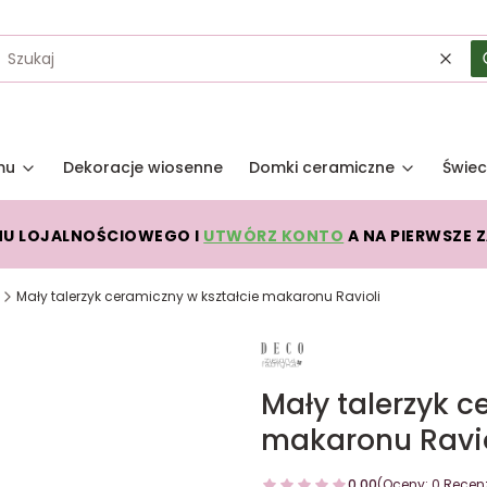
Wycz
mu
Dekoracje wiosenne
Domki ceramiczne
Świec
MU LOJALNOŚCIOWEGO I
UTWÓRZ KONTO
A NA PIERWSZE 
Mały talerzyk ceramiczny w kształcie makaronu Ravioli
Mały talerzyk c
makaronu Ravio
0.00
(Oceny: 0 Recenz