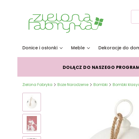
Donice i osłonki
Meble
Dekoracje do do
DOŁĄCZ DO NASZEGO PROGRA
Zielona Fabryka
Boże Narodzenie
Bombki
Bombki klasy