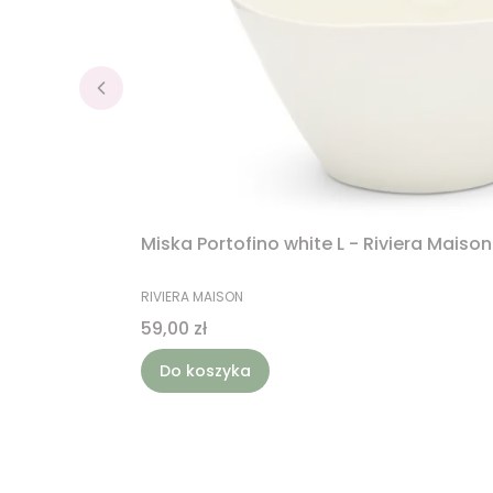
Miska Portofino white L - Riviera Maison
PRODUCENT
RIVIERA MAISON
Cena
59,00 zł
Do koszyka