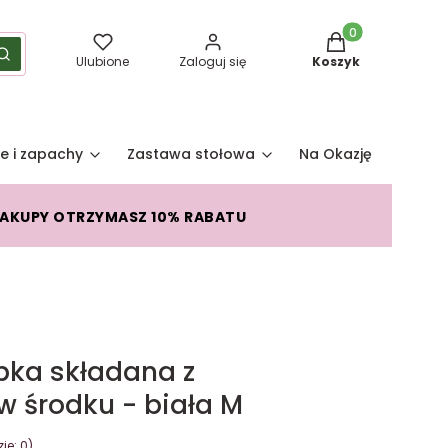
Produkty w koszy
yść
Szukaj
Ulubione
Zaloguj się
Koszyk
e i zapachy
Zastawa stołowa
Na Okazję
Pro
ZAKUPY OTRZYMASZ 10% RABATU
ka składana z
 środku - biała M
je: 0)