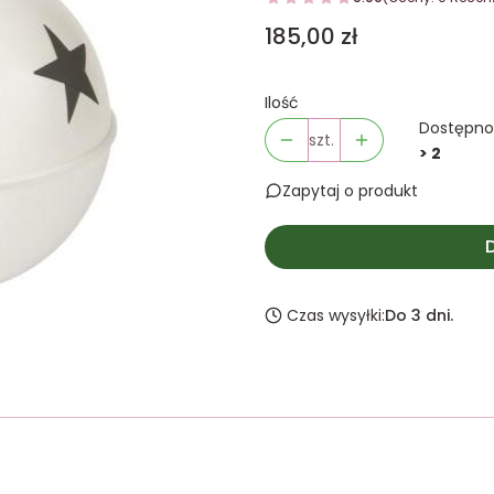
Cena
185,00 zł
Ilość
Dostępno
szt.
> 2
Zapytaj o produkt
Czas wysyłki:
Do 3 dni.