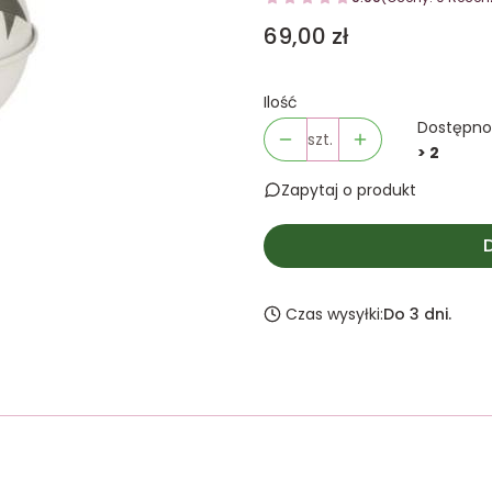
Cena
69,00 zł
Ilość
Dostępno
szt.
> 2
Zapytaj o produkt
Czas wysyłki:
Do 3 dni.