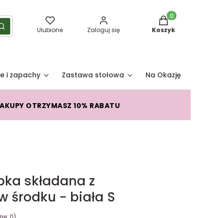
Produkty w koszy
yść
Szukaj
Ulubione
Zaloguj się
Koszyk
e i zapachy
Zastawa stołowa
Na Okazję
Pro
ZAKUPY OTRZYMASZ 10% RABATU
ka składana z
 środku - biała S
je: 0)