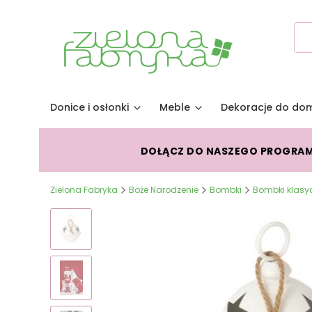
Donice i osłonki
Meble
Dekoracje do do
DOŁĄCZ DO NASZEGO PROGRA
Zielona Fabryka
Boże Narodzenie
Bombki
Bombki klasy