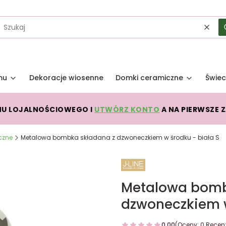
Wycz
mu
Dekoracje wiosenne
Domki ceramiczne
Świec
MU LOJALNOŚCIOWEGO I
UTWÓRZ KONTO
A NA PIERWSZE 
czne
Metalowa bombka składana z dzwoneczkiem w środku - biała S
Metalowa bomb
dzwoneczkiem w
0.00
(Oceny: 0 Recenz