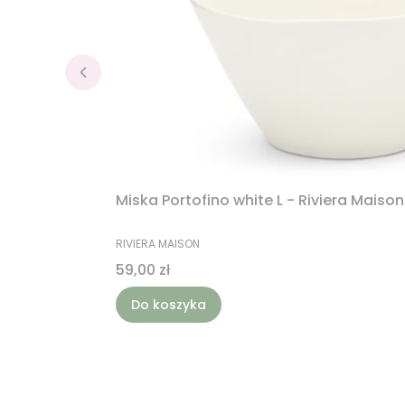
Miska Portofino white L - Riviera Maison
PRODUCENT
RIVIERA MAISON
Cena
59,00 zł
Do koszyka