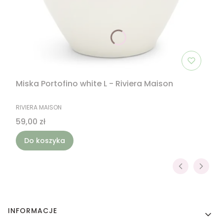
Miska Portofino white L - Riviera Maison
PRODUCENT
RIVIERA MAISON
Cena
59,00 zł
Do koszyka
Linki w stopce
INFORMACJE