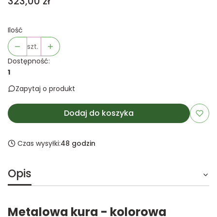
Cena
323,00 zł
Ilość
szt.
Dostępność:
1
Zapytaj o produkt
Dodaj do koszyka
Czas wysyłki:
48 godzin
Opis
Metalowa kura - kolorowa