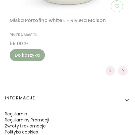
Miska Portofino white L - Riviera Maison
PRODUCENT
RIVIERA MAISON
Cena
59,00 zł
Do koszyka
Linki w stopce
INFORMACJE
Regulamin
Regulaminy Promocji
Zwroty i reklamacje
Polityka cookies