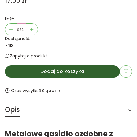
Cena
17,00 zł
Ilość
szt.
Dostępność:
> 10
Zapytaj o produkt
Dodaj do koszyka
Czas wysyłki:
48 godzin
Opis
Metalowe gasidło ozdobne z