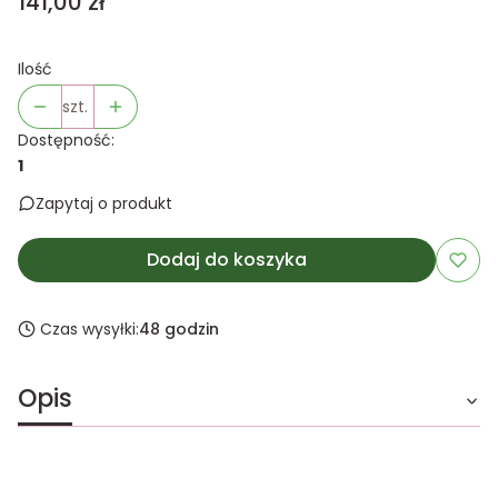
Cena
141,00 zł
Ilość
szt.
Dostępność:
1
Zapytaj o produkt
Dodaj do koszyka
Czas wysyłki:
48 godzin
Opis