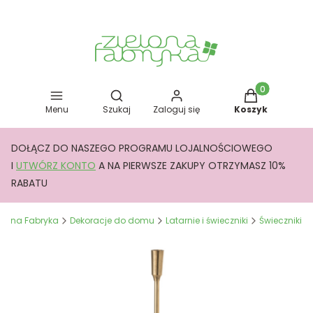
Otwórz wyszukiwarkę
Produkty w kos
Menu
Szukaj
Zaloguj się
Koszyk
DOŁĄCZ DO NASZEGO PROGRAMU LOJALNOŚCIOWEGO
I
UTWÓRZ KONTO
A NA PIERWSZE ZAKUPY OTRZYMASZ 10%
RABATU
elona Fabryka
Dekoracje do domu
Latarnie i świeczniki
Świeczniki