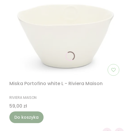
Miska Portofino white L - Riviera Maison
PRODUCENT
RIVIERA MAISON
Cena
59,00 zł
Do koszyka