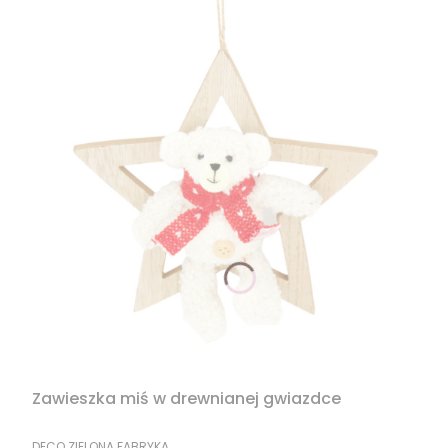
Zawieszka miś w drewnianej gwiazdce
PRODUCENT
DECO ZIELONA FABRYKA