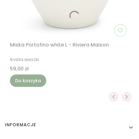
Miska Portofino white L - Riviera Maison
PRODUCENT
RIVIERA MAISON
Cena
59,00 zł
Do koszyka
Linki w stopce
INFORMACJE