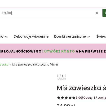
Wycz
mu
Dekoracje wiosenne
Domki ceramiczne
Świec
MU LOJALNOŚCIOWEGO I
UTWÓRZ KONTO
A NA PIERWSZE 
ziecka
Miś zawieszka świąteczna 14cm
Miś zawieszka 
5.00
(Oceny: 1 Recenzj
Cena