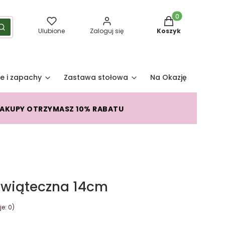
Produkty w koszy
yść
Szukaj
Ulubione
Zaloguj się
Koszyk
e i zapachy
Zastawa stołowa
Na Okazję
Pro
ZAKUPY OTRZYMASZ 10% RABATU
świąteczna 14cm
e: 0)