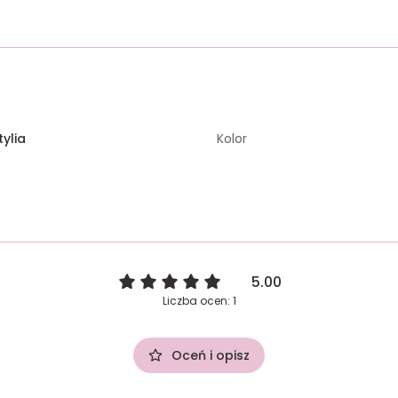
tylia
Kolor
5.00
Liczba ocen: 1
Oceń i opisz