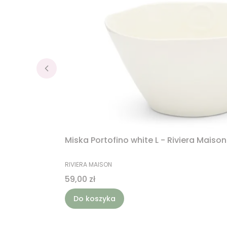
Miska Portofino white L - Riviera Maison
PRODUCENT
RIVIERA MAISON
Cena
59,00 zł
Do koszyka