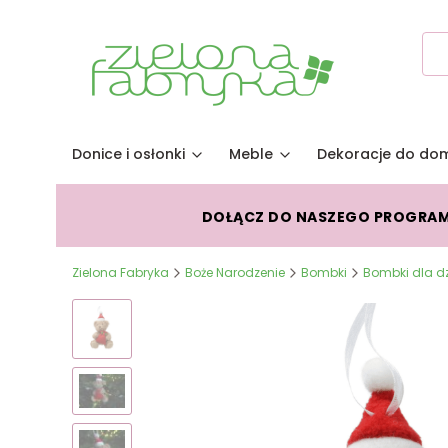
Donice i osłonki
Meble
Dekoracje do do
DOŁĄCZ DO NASZEGO PROGRA
Zielona Fabryka
Boże Narodzenie
Bombki
Bombki dla d