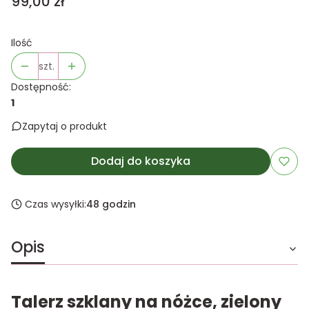
Cena
99,00 zł
Ilość
szt.
Dostępność:
1
Zapytaj o produkt
Dodaj do koszyka
Czas wysyłki:
48 godzin
Opis
Talerz szklany na nóżce, zielony