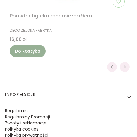
Pomidor figurka ceramiczna 9cm
PRODUCENT
DECO ZIELONA FABRYKA
Cena
16,00 zł
Do koszyka
Linki w stopce
INFORMACJE
Regulamin
Regulaminy Promocji
Zwroty i reklamacje
Polityka cookies
Polityka prywatności