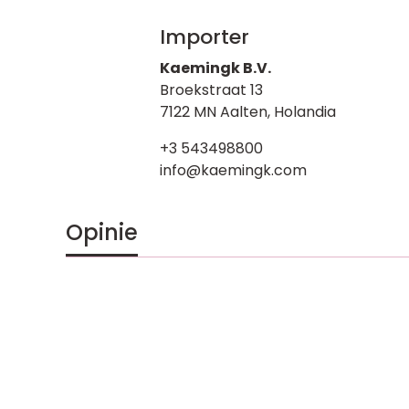
Importer
Kaemingk B.V.
Broekstraat 13
7122 MN Aalten, Holandia
+3 543498800
info@kaemingk.com
Opinie