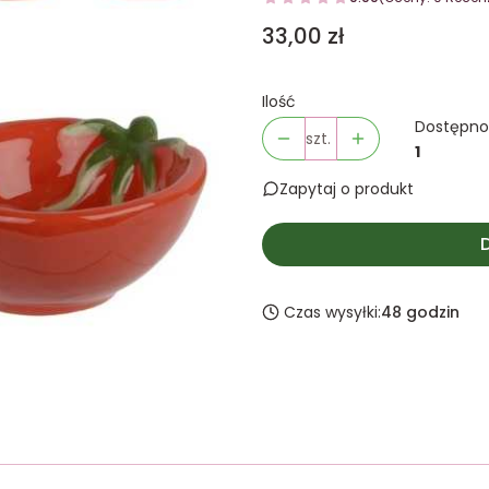
Cena
33,00 zł
Ilość
Dostępno
szt.
1
Zapytaj o produkt
Czas wysyłki:
48 godzin