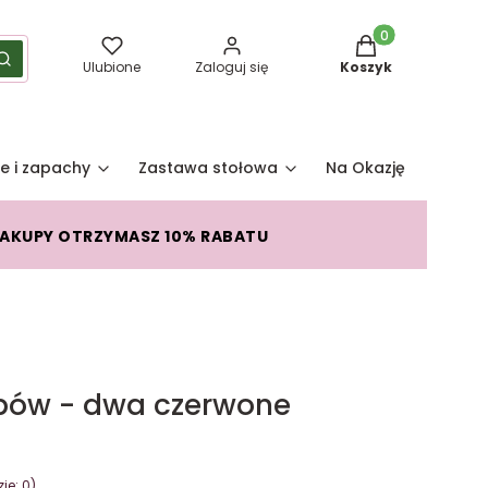
Produkty w koszy
yść
Szukaj
Ulubione
Zaloguj się
Koszyk
e i zapachy
Zastawa stołowa
Na Okazję
Pro
ZAKUPY OTRZYMASZ 10% RABATU
pów - dwa czerwone
je: 0)