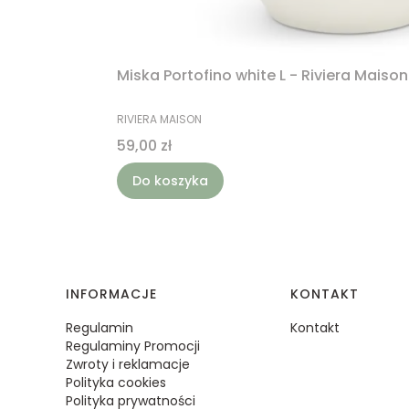
Miska Portofino white L - Riviera Maison
PRODUCENT
RIVIERA MAISON
Cena
59,00 zł
Do koszyka
Linki w stopce
INFORMACJE
KONTAKT
Regulamin
Kontakt
Regulaminy Promocji
Zwroty i reklamacje
Polityka cookies
Polityka prywatności