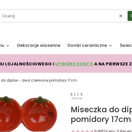
Wycz
mu
Dekoracje wiosenne
Domki ceramiczne
Świec
MU LOJALNOŚCIOWEGO I
UTWÓRZ KONTO
A NA PIERWSZE 
 do dipów - dwa czerwone pomidory 17cm
Miseczka do di
pomidory 17cm
0.00
(Oceny: 0 Recenz