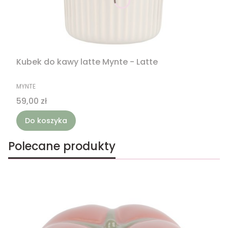
Kubek do kawy latte Mynte - Latte
PRODUCENT
MYNTE
Cena
59,00 zł
Do koszyka
Polecane produkty