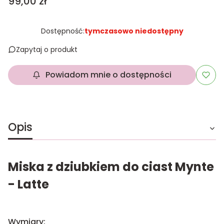
Cena
99,00 zł
Dostępność:
tymczasowo niedostępny
Zapytaj o produkt
Powiadom mnie o dostępności
Opis
Miska z dziubkiem do ciast Mynte
- Latte
Wymiary: