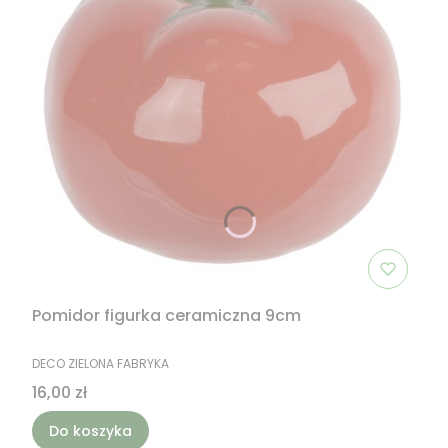
Pomidor figurka ceramiczna 9cm
PRODUCENT
DECO ZIELONA FABRYKA
Cena
16,00 zł
Do koszyka